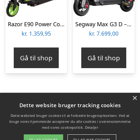
Razor E90 Power Core Elektrisk Løbehjul – Grøn
Segway Max G3 D – El-Løbehjul – 20 km/t
kr.
1.359,95
kr.
7.699,00
Gå til shop
Gå til shop
×
Varekategorier
Dette website bruger tracking cookies
Produkter
Dette websted bruger cookies til at forbedre brugeroplevelsen. Ved at
bruge vores hjemmeside accepterer du alle cookies i overensstemmelse
med vores cookiepolitik.
Detaljer
Copyright 2026 - Pilanto Aps
TILLAD COOKIES
TILLAD IKKE COOKIES