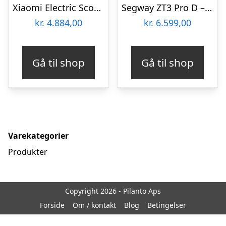
Xiaomi Electric Scooter 4 Pro (2nd Gen) NE 20km/h
Segway ZT3 Pro D – El-Løbehjul – 20 km/t
kr.
4.884,00
kr.
6.599,00
Gå til shop
Gå til shop
Varekategorier
Produkter
Copyright 2026 - Pilanto Aps
Forside
Om / kontakt
Blog
Betingelser