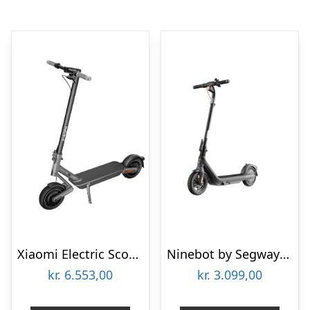
Xiaomi Electric Scooter 4 Ultra DE (20 km/h)
Ninebot by Segway KickScooter E2 PRO D – El-Løbehjul – 20 km/t
kr.
6.553,00
kr.
3.099,00