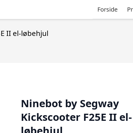
Forside
P
 II el-løbehjul
Ninebot by Segway
Kickscooter F25E II el-
løbehjul